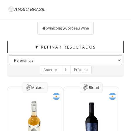
Filtrar
VINÍCOLAS
Vinícolas
Corbeau Wine
TIPO
PAÍS
REFINAR RESULTADOS
UVAS
VINÍCOLA
Anterior
1
Próxima
HARMONIZAÇÃO
Malbec
Blend