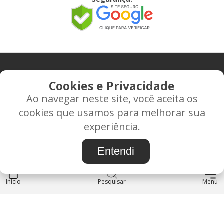
CONTATO
Cookies e Privacidade
Ao navegar neste site, você aceita os
Rua Alice Frateano Figueiredo, 11-44 - Vila Triagem -
cookies que usamos para melhorar sua
BAURU/SP - CEP: 17.030-038
experiência.
CNPJ: 37.022.538/0001-07
Entendi
Início
INSTITUCIONAL
Pesquisar
Menu
Blog
Sobre nós