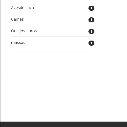
Avesde caça
1
Carnes
1
Queijos duros
1
massas
1