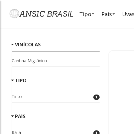
Tipo
País
Uva
VINÍCOLAS
Cantina Migliânico
TIPO
Tinto
1
PAÍS
Itália
1