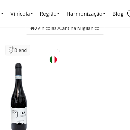
s
Vinícola
Região
Harmonização
Blog
Vinícolas
Cantina Migliânico
Blend