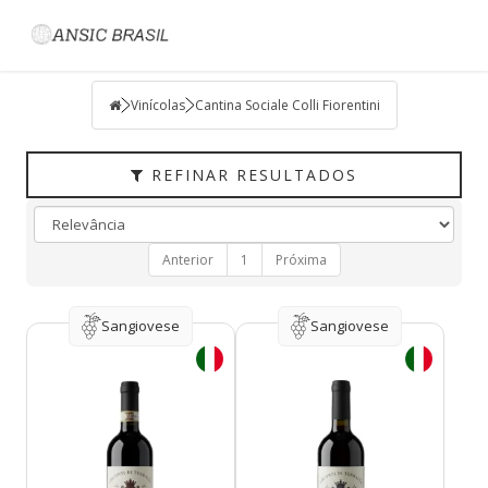
Filtrar
VINÍCOLAS
Vinícolas
Cantina Sociale Colli Fiorentini
TIPO
PAÍS
REFINAR RESULTADOS
UVAS
REGIÃO
Anterior
1
Próxima
HARMONIZAÇÃO
Sangiovese
Sangiovese