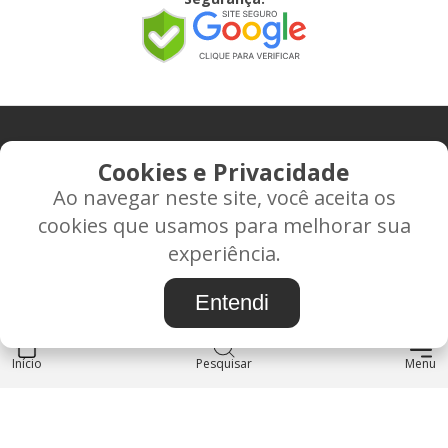
CONTATO
Cookies e Privacidade
Ao navegar neste site, você aceita os
Rua Alice Frateano Figueiredo, 11-44 - Vila Triagem -
cookies que usamos para melhorar sua
BAURU/SP - CEP: 17.030-038
experiência.
CNPJ: 37.022.538/0001-07
Entendi
Início
INSTITUCIONAL
Pesquisar
Menu
Blog
Sobre nós