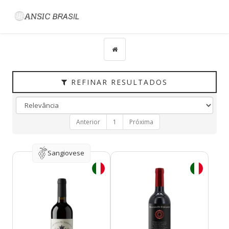
Filtrar
CATEGORIAS
TIPO
PAÍS
REFINAR RESULTADOS
UVAS
REGIÃO
Anterior
1
Próxima
HARMONIZAÇÃO
Sangiovese