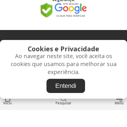
CONTATO
Cookies e Privacidade
Ao navegar neste site, você aceita os
Rua Alice Frateano Figueiredo, 11-44 - Vila Triagem -
cookies que usamos para melhorar sua
BAURU/SP - CEP: 17.030-038
experiência.
CNPJ: 37.022.538/0001-07
Entendi
Início
INSTITUCIONAL
Pesquisar
Menu
Blog
Sobre nós