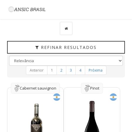
Filtrar
CATEGORIAS
TIPO
PAÍS
REFINAR RESULTADOS
UVAS
VINÍCOLA
Anterior
1
2
3
4
Próxima
REGIÃO
HARMONIZAÇÃO
Cabernet sauvignon
Pinot