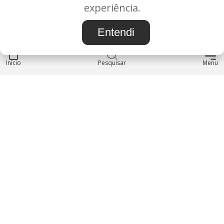
BAURU/SP - CEP: 17.030-038
experiência.
CNPJ: 37.022.538/0001-07
Entendi
Início
INSTITUCIONAL
Pesquisar
Menu
Blog
Sobre nós
Entre em contato
LOJA
Produtos
Minha Conta
REDES SOCIAIS