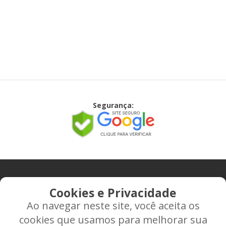
Segurança:
CONTATO
Cookies e Privacidade
Ao navegar neste site, você aceita os
Rua Alice Frateano Figueiredo, 11-44 - Vila Triagem -
cookies que usamos para melhorar sua