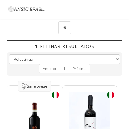
Filtrar
CATEGORIAS
TIPO
PAÍS
REFINAR RESULTADOS
UVAS
VINÍCOLA
Anterior
1
Próxima
REGIÃO
HARMONIZAÇÃO
Sangiovese