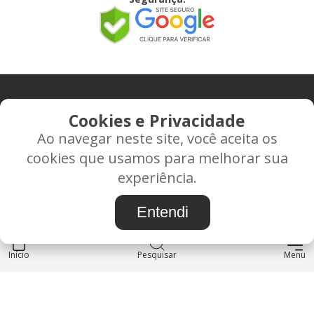
CONTATO
Cookies e Privacidade
Ao navegar neste site, você aceita os
Rua Alice Frateano Figueiredo, 11-44 - Vila Triagem -
cookies que usamos para melhorar sua
BAURU/SP - CEP: 17.030-038
experiência.
CNPJ: 37.022.538/0001-07
Entendi
Início
INSTITUCIONAL
Pesquisar
Menu
Blog
Sobre nós