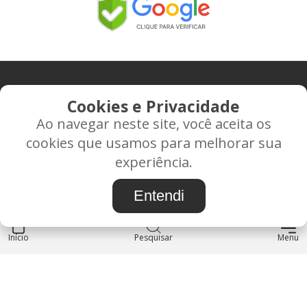
CONTATO
Cookies e Privacidade
Ao navegar neste site, você aceita os
Rua Alice Frateano Figueiredo, 11-44 - Vila Triagem -
cookies que usamos para melhorar sua
BAURU/SP - CEP: 17.030-038
experiência.
CNPJ: 37.022.538/0001-07
Entendi
Início
INSTITUCIONAL
Pesquisar
Menu
Blog
Sobre nós
Entre em contato