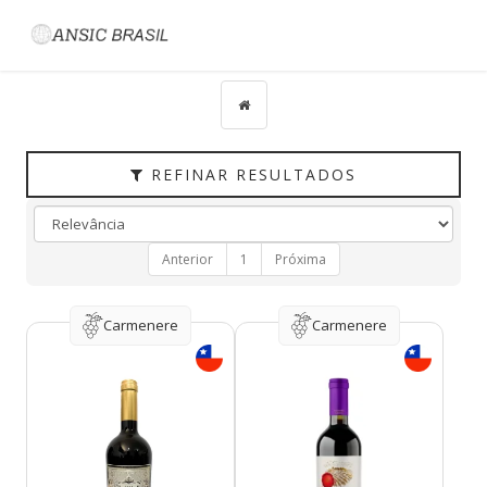
Filtrar
CATEGORIAS
TIPO
PAÍS
REFINAR RESULTADOS
UVAS
VINÍCOLA
Anterior
1
Próxima
REGIÃO
HARMONIZAÇÃO
Carmenere
Carmenere