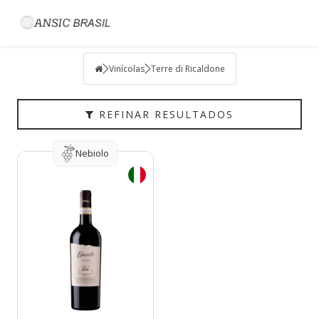
Filtrar
VINÍCOLAS
Vinícolas
Terre di Ricaldone
TIPO
PAÍS
REFINAR RESULTADOS
UVAS
HARMONIZAÇÃO
Nebiolo