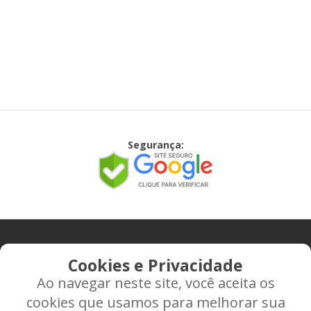
Segurança:
CONTATO
Cookies e Privacidade
Ao navegar neste site, você aceita os
Rua Alice Frateano Figueiredo, 11-44 - Vila Triagem -
cookies que usamos para melhorar sua