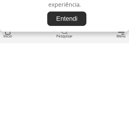
BAURU/SP - CEP: 17.030-038
experiência.
CNPJ: 37.022.538/0001-07
Entendi
Início
INSTITUCIONAL
Pesquisar
Menu
Blog
Sobre nós
Entre em contato
LOJA
Produtos
Minha Conta
REDES SOCIAIS