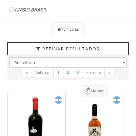
Filtrar
VINÍCOLAS
Vinícolas
TIPO
PAÍS
REFINAR RESULTADOS
UVAS
VINÍCOLA
«
Anterior
1
2
3
Próxima
»
REGIÃO
HARMONIZAÇÃO
Malbec