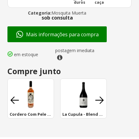
duros
caça
Categoria:
Mosquita Muerta
sob consulta
Mais informações para compra
postagem imediata
em estoque
Compre junto
Cordero Com Pele De Lobo Rose
La Cupula - Blend de Malbec