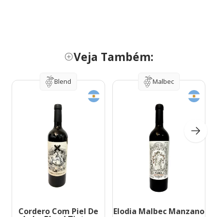
Veja Também:
Blend
Malbec
Cordero Com Piel De
Elodia Malbec Manzano