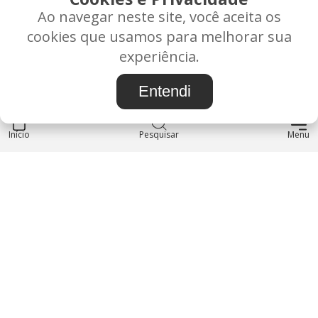
Ao navegar neste site, você aceita os
Rua Alice Frateano Figueiredo, 11-44 - Vila Triagem -
cookies que usamos para melhorar sua
BAURU/SP - CEP: 17.030-038
experiência.
CNPJ: 37.022.538/0001-07
Entendi
Início
INSTITUCIONAL
Pesquisar
Menu
Blog
Sobre nós
Entre em contato
LOJA
Produtos
Minha Conta