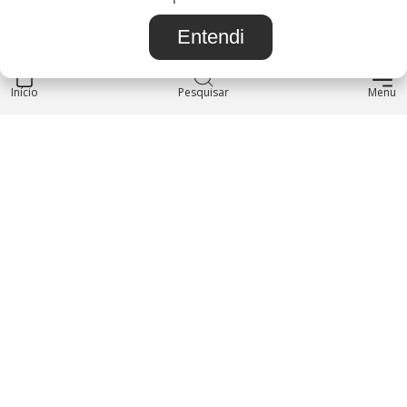
Entendi
Início
INSTITUCIONAL
Pesquisar
Menu
Blog
Sobre nós
Entre em contato
LOJA
Produtos
Minha Conta
REDES SOCIAIS