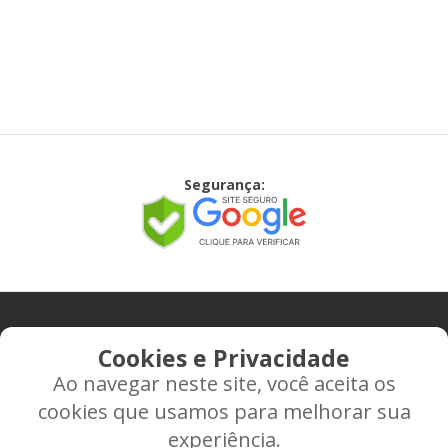
Segurança:
CONTATO
Cookies e Privacidade
Ao navegar neste site, você aceita os
Rua Alice Frateano Figueiredo, 11-44 - Vila Triagem -
cookies que usamos para melhorar sua
BAURU/SP - CEP: 17.030-038
experiência.
CNPJ: 37.022.538/0001-07