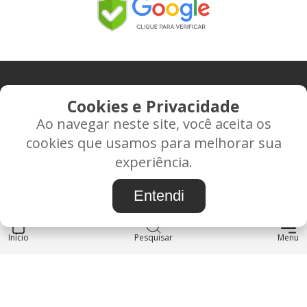
CONTATO
Cookies e Privacidade
Ao navegar neste site, você aceita os
Rua Alice Frateano Figueiredo, 11-44 - Vila Triagem -
cookies que usamos para melhorar sua
BAURU/SP - CEP: 17.030-038
experiência.
CNPJ: 37.022.538/0001-07
Entendi
Início
INSTITUCIONAL
Pesquisar
Menu
Blog
Sobre nós
Entre em contato