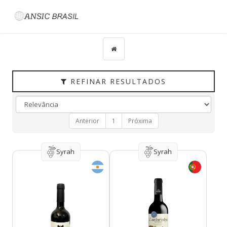
Filtrar
CATEGORIAS
TIPO
PAÍS
REFINAR RESULTADOS
UVAS
VINÍCOLA
Anterior
1
Próxima
REGIÃO
HARMONIZAÇÃO
Syrah
Syrah