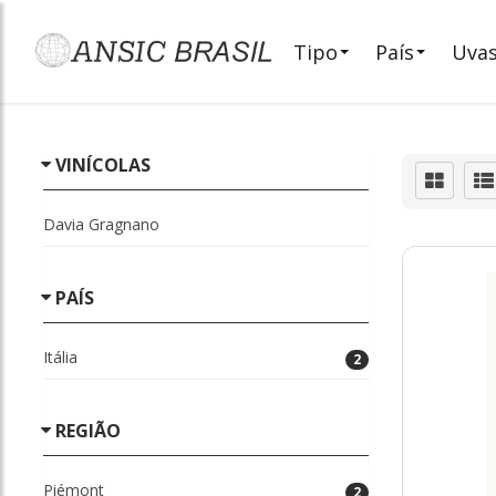
Tipo
País
Uva
VINÍCOLAS
Davia Gragnano
PAÍS
Itália
2
REGIÃO
Piémont
2