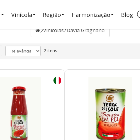
s
Vinícola
Região
Harmonização
Blog
Vinícolas
Davia Gragnano
2 itens