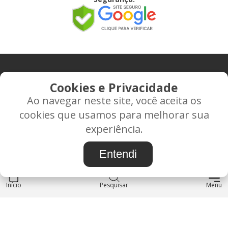
CONTATO
Cookies e Privacidade
Ao navegar neste site, você aceita os
Rua Alice Frateano Figueiredo, 11-44 - Vila Triagem -
cookies que usamos para melhorar sua
BAURU/SP - CEP: 17.030-038
experiência.
CNPJ: 37.022.538/0001-07
Entendi
Início
INSTITUCIONAL
Pesquisar
Menu
Blog
Sobre nós