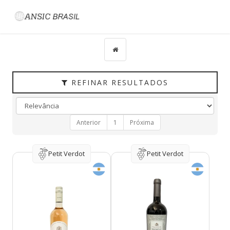
Filtrar
CATEGORIAS
TIPO
PAÍS
REFINAR RESULTADOS
UVAS
VINÍCOLA
Anterior
1
Próxima
REGIÃO
HARMONIZAÇÃO
Petit Verdot
Petit Verdot