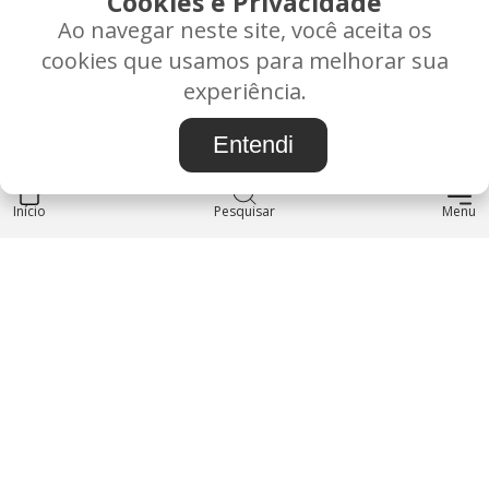
Cookies e Privacidade
Ao navegar neste site, você aceita os
Rua Alice Frateano Figueiredo, 11-44 - Vila Triagem -
cookies que usamos para melhorar sua
BAURU/SP - CEP: 17.030-038
experiência.
CNPJ: 37.022.538/0001-07
Entendi
Início
INSTITUCIONAL
Pesquisar
Menu
Blog
Sobre nós
Entre em contato
LOJA
Produtos
Minha Conta