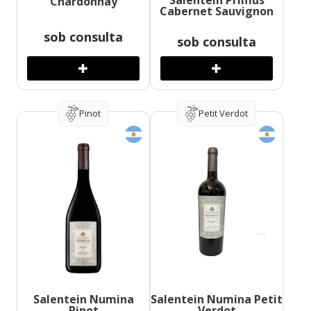
Salentein Primus
Chardonnay
Cabernet Sauvignon
sob consulta
sob consulta
Pinot
Petit Verdot
Salentein Numina
Salentein Numina Petit
Pinot
Verdot