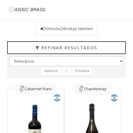
Filtrar
VINÍCOLAS
Vinícolas
Bodega Salentein
TIPO
PAÍS
REFINAR RESULTADOS
UVAS
VINÍCOLA
Anterior
1
Próxima
REGIÃO
HARMONIZAÇÃO
Cabernet franc
Chardonnay