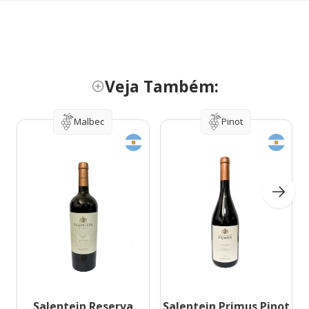
Veja Também:
Malbec
Pinot
Salentein Reserva
Salentein Primus Pinot