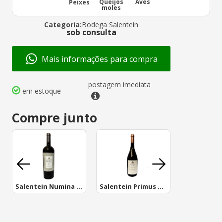
Queijos
Aves
Peixes
moles
Categoria:
Bodega Salentein
sob consulta
Mais informações para compra
postagem imediata
em estoque
Compre junto
Salentein Numina Malbec
Salentein Primus Chardonnay