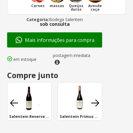
Carnes
massas
Queijos
Avesde
duros
caça
Categoria:
Bodega Salentein
sob consulta
Mais informações para compra
postagem imediata
em estoque
Compre junto
Salentein Reserva Pinot
Salentein Primus Pinot