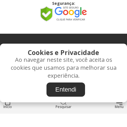
Segurança:
CONTATO
Cookies e Privacidade
Ao navegar neste site, você aceita os
Rua Alice Frateano Figueiredo, 11-44 - Vila Triagem -
cookies que usamos para melhorar sua
BAURU/SP - CEP: 17.030-038
experiência.
CNPJ: 37.022.538/0001-07
Entendi
Início
INSTITUCIONAL
Pesquisar
Menu
Blog