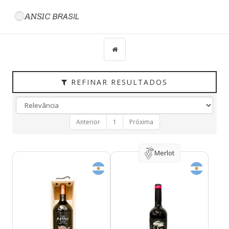
Filtrar
CATEGORIAS
TIPO
PAÍS
REFINAR RESULTADOS
UVAS
VINÍCOLA
Anterior
1
Próxima
REGIÃO
HARMONIZAÇÃO
Merlot