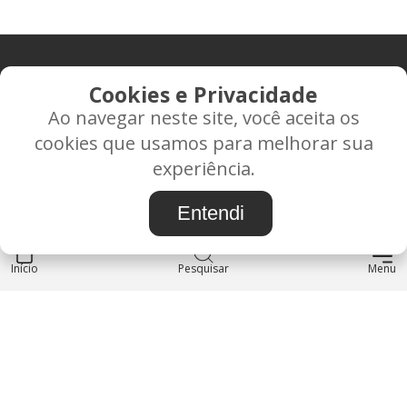
CONTATO
Cookies e Privacidade
Ao navegar neste site, você aceita os
Rua Alice Frateano Figueiredo, 11-44 - Vila Triagem -
cookies que usamos para melhorar sua
BAURU/SP - CEP: 17.030-038
experiência.
CNPJ: 37.022.538/0001-07
Entendi
Início
INSTITUCIONAL
Pesquisar
Menu
Blog
Sobre nós
Entre em contato