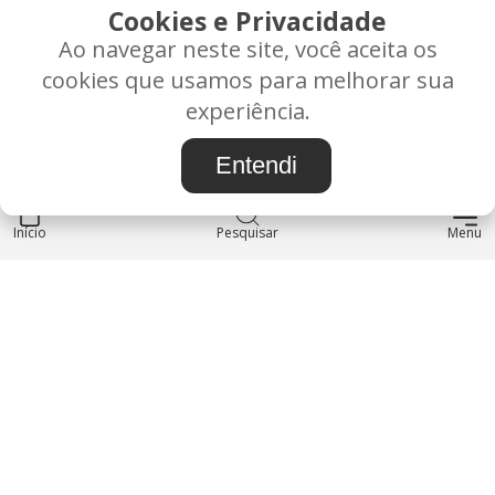
CONTATO
Cookies e Privacidade
Ao navegar neste site, você aceita os
Rua Alice Frateano Figueiredo, 11-44 - Vila Triagem -
cookies que usamos para melhorar sua
BAURU/SP - CEP: 17.030-038
experiência.
CNPJ: 37.022.538/0001-07
Entendi
Início
INSTITUCIONAL
Pesquisar
Menu
Blog
Sobre nós
Entre em contato
LOJA
Produtos