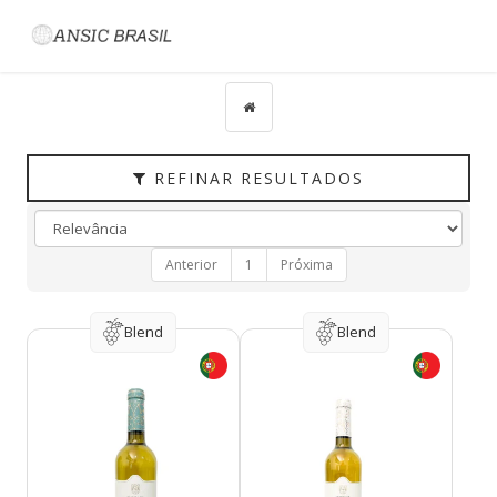
Filtrar
CATEGORIAS
TIPO
PAÍS
REFINAR RESULTADOS
UVAS
VINÍCOLA
Anterior
1
Próxima
REGIÃO
HARMONIZAÇÃO
Blend
Blend