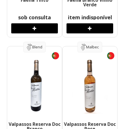
Faena Tinto
Faena Branco Vinho
Verde
sob consulta
item indisponível
Blend
Malbec
Valpassos Reserva Doc
Valpassos Reserva Doc
Branco
Rose