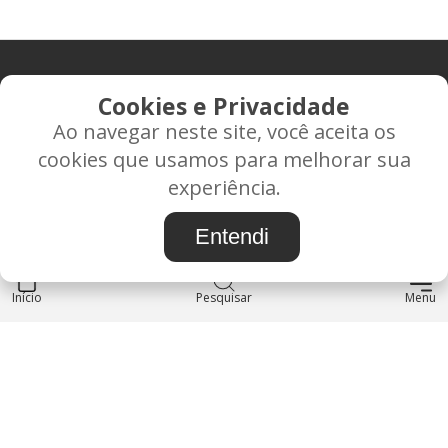
CONTATO
Cookies e Privacidade
Ao navegar neste site, você aceita os
Rua Alice Frateano Figueiredo, 11-44 - Vila Triagem -
cookies que usamos para melhorar sua
BAURU/SP - CEP: 17.030-038
experiência.
CNPJ: 37.022.538/0001-07
Entendi
Início
INSTITUCIONAL
Pesquisar
Menu
Blog
Sobre nós
Entre em contato