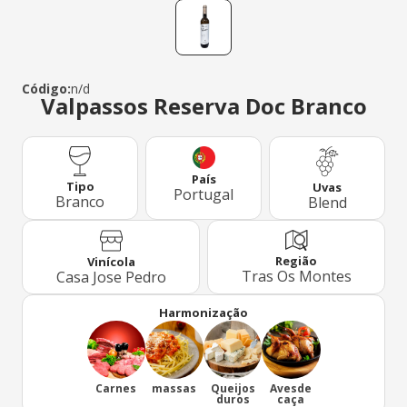
Código:
n/d
Valpassos Reserva Doc Branco
País
Tipo
Uvas
Portugal
Branco
Blend
Região
Vinícola
Tras Os Montes
Casa Jose Pedro
Harmonização
Carnes
massas
Queijos
Avesde
duros
caça