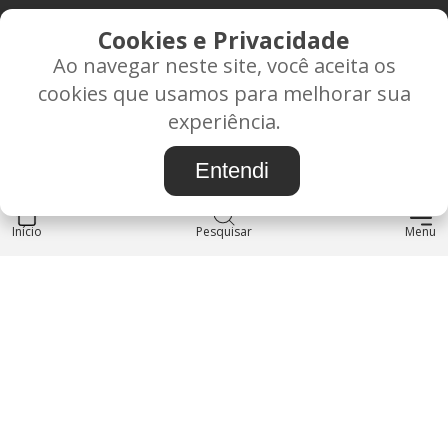
CONTATO
Cookies e Privacidade
Ao navegar neste site, você aceita os
Rua Alice Frateano Figueiredo, 11-44 - Vila Triagem -
cookies que usamos para melhorar sua
BAURU/SP - CEP: 17.030-038
experiência.
CNPJ: 37.022.538/0001-07
Entendi
Início
INSTITUCIONAL
Pesquisar
Menu
Blog
Sobre nós
Entre em contato
LOJA