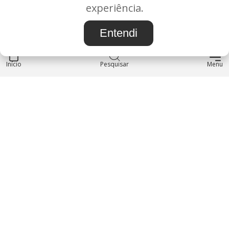
BAURU/SP - CEP: 17.030-038
experiência.
CNPJ: 37.022.538/0001-07
Entendi
Início
INSTITUCIONAL
Pesquisar
Menu
Blog
Sobre nós
Entre em contato
LOJA
Produtos
Minha Conta
REDES SOCIAIS