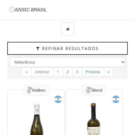
Filtrar
CATEGORIAS
TIPO
PAÍS
REFINAR RESULTADOS
UVAS
VINÍCOLA
«
Anterior
1
2
3
Próxima
»
REGIÃO
HARMONIZAÇÃO
Malbec
Blend