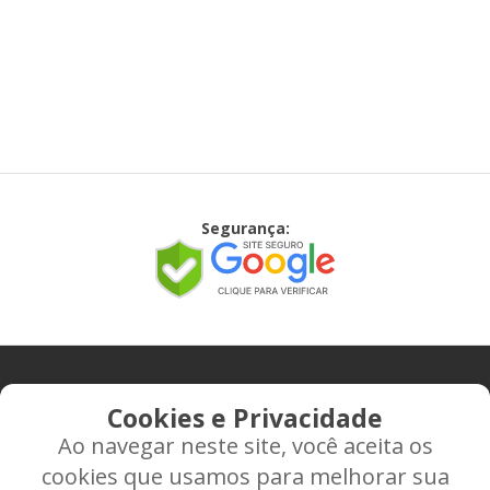
Segurança:
CONTATO
Cookies e Privacidade
Ao navegar neste site, você aceita os
Rua Alice Frateano Figueiredo, 11-44 - Vila Triagem -
cookies que usamos para melhorar sua