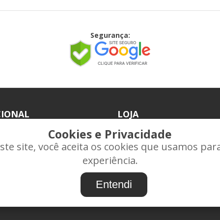
Segurança:
CIONAL
LOJA
Cookies e Privacidade
Produtos
te site, você aceita os cookies que usamos pa
Minha Conta
experiência.
ontato
Entendi