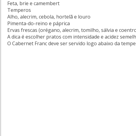
Feta, brie e camembert
Temperos
Alho, alecrim, cebola, hortelã e louro
Pimenta-do-reino e páprica
Ervas frescas (orégano, alecrim, tomilho, sálvia e coentr
A dica é escolher pratos com intensidade e acidez semel
O Cabernet Franc deve ser servido logo abaixo da temper