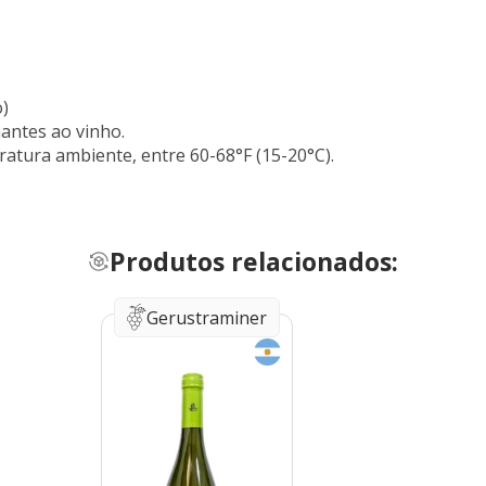
o)
hantes ao vinho.
atura ambiente, entre 60-68°F (15-20°C).
Produtos relacionados:
Gerustraminer