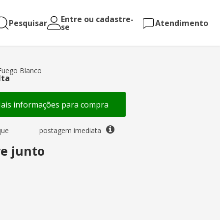
Entre ou cadastre-
Pesquisar
Atendimento
se
Fuego Blanco
lta
is informações para compra
que
postagem imediata
e junto