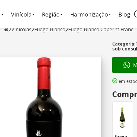
s
Vinícola
Região
Harmonização
Blog
Vinícolas
Fuego Blanco
Fuego Blanco Cabernt Franc
Categoria:
sob consu
Ma
em esto
Compr
Fuego Blanco Gewürztraminer