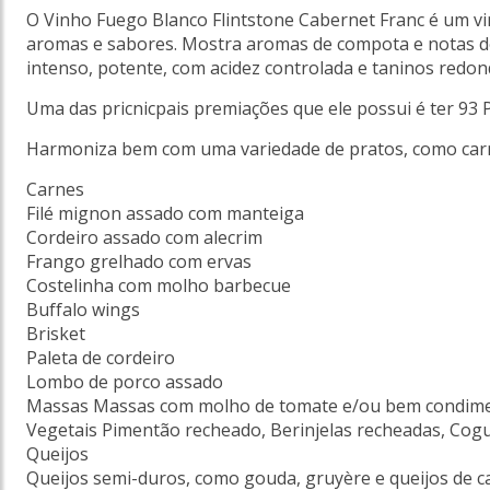
O Vinho Fuego Blanco Flintstone Cabernet Franc é um v
aromas e sabores.
Mostra aromas de compota e notas de
intenso, potente, com acidez controlada e taninos redo
Uma das pricnicpais premiações que ele possui é ter 93 
Harmoniza bem com uma variedade de pratos, como carne
Carnes
Filé mignon assado com manteiga
Cordeiro assado com alecrim
Frango grelhado com ervas
Costelinha com molho barbecue
Buffalo wings
Brisket
Paleta de cordeiro
Lombo de porco assado
Massas
Massas com molho de tomate e/ou bem condimen
Vegetais
Pimentão recheado, Berinjelas recheadas, Cogum
Queijos
Queijos semi-duros, como gouda, gruyère e queijos de c