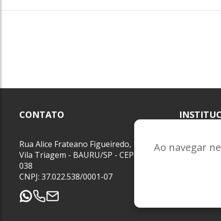
CONTATO
INSTITU
Blog
Rua Alice Frateano Figueiredo, 11-44 -
Ao navegar nes
Sobre nós
Vila Triagem - BAURU/SP - CEP: 17.030-
Entre em c
038
CNPJ: 37.022.538/0001-07