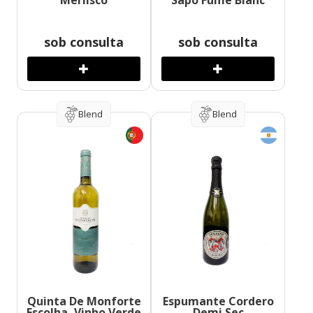
Merlisco
Sapo Fume Blanc
sob consulta
sob consulta
Blend
Blend
Quinta De Monforte
Espumante Cordero
Escolha, Vinho Verde
Demi Sec