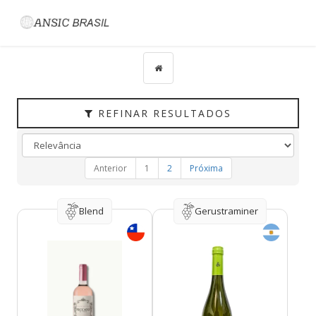
Filtrar
CATEGORIAS
TIPO
PAÍS
REFINAR RESULTADOS
UVAS
VINÍCOLA
Anterior
1
2
Próxima
REGIÃO
HARMONIZAÇÃO
Blend
Gerustraminer