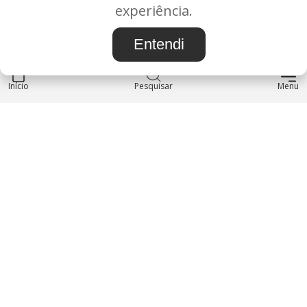
BAURU/SP - CEP: 17.030-038
experiência.
CNPJ: 37.022.538/0001-07
Entendi
Início
INSTITUCIONAL
Pesquisar
Menu
Blog
Sobre nós
Entre em contato
LOJA
Produtos
Minha Conta
REDES SOCIAIS