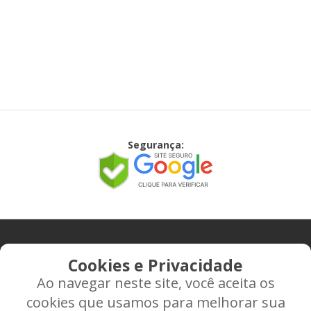
Segurança:
CONTATO
Cookies e Privacidade
Ao navegar neste site, você aceita os
Rua Alice Frateano Figueiredo, 11-44 - Vila Triagem -
cookies que usamos para melhorar sua