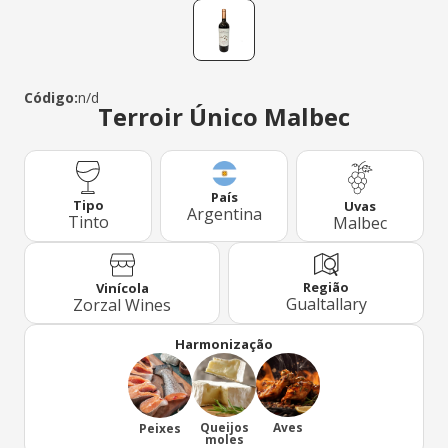
Código:
n/d
Terroir Único Malbec
País
Tipo
Uvas
Argentina
Tinto
Malbec
Região
Vinícola
Gualtallary
Zorzal Wines
Harmonização
Queijos
Aves
Peixes
moles