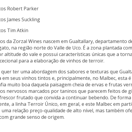
tos Robert Parker
os James Suckling
os Tim Atkin
os da Zorzal Wines nascem em Gualtallary, departamento d
to, na região norte do Valle de Uco. É a zona plantada com
r altitude do vale e possui características únicas que a tor
xcecional para a elaboração de vinhos de terroir.
 quer ter uma abordagem dos sabores e texturas que Gualta
 em seus vinhos tintos e, principalmente, no Malbec, esta 
fia muito boa daquela paisagem cheia de ervas e frutas ver
os nervosos marcados por taninos que parecem feitos de gi
frescor frutado que convida a continuar bebendo. De forma
ente, a linha Terroir Único, em geral, e este Malbec em parti
 uma relação preço-qualidade de alto nível, mas também of
 com grande senso de origem.