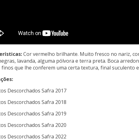
rísticas:
Cor vermelho brilhante. Muito fresco no nariz, c
negras, lavanda, alguma pólvora e terra preta. Boca arredo
 finos que lhe conferem uma certa textura, final suculento e
ções:
tos Descorchados Safra 2017
tos Descorchados Safra 2018
tos Descorchados Safra 2019
tos Descorchados Safra 2020
tos Descorchados Safra 2022