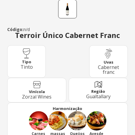
Código:
n/d
Terroir Único Cabernet Franc
Tipo
Uvas
Tinto
Cabernet
franc
Região
Vinícola
Gualtallary
Zorzal Wines
Harmonização
Carnes
massas
Queijos
Avesde