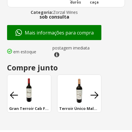
duros
caça
Categoria:
Zorzal Wines
sob consulta
Mais informações para compra
postagem imediata
em estoque
Compre junto
Gran Terroir Cab Franc
Terroir Único Malbec
Gran Terro