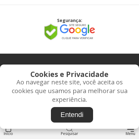
Segurança:
CONTATO
Cookies e Privacidade
Ao navegar neste site, você aceita os
Rua Alice Frateano Figueiredo, 11-44 - Vila Triagem -
cookies que usamos para melhorar sua
BAURU/SP - CEP: 17.030-038
experiência.
CNPJ: 37.022.538/0001-07
Entendi
Início
INSTITUCIONAL
Pesquisar
Menu