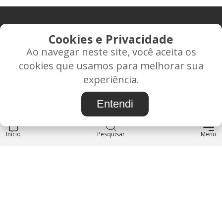
CONTATO
Cookies e Privacidade
Ao navegar neste site, você aceita os
Rua Alice Frateano Figueiredo, 11-44 - Vila Triagem -
cookies que usamos para melhorar sua
BAURU/SP - CEP: 17.030-038
experiência.
CNPJ: 37.022.538/0001-07
Entendi
Início
INSTITUCIONAL
Pesquisar
Menu
Blog
Sobre nós
Entre em contato
LOJA