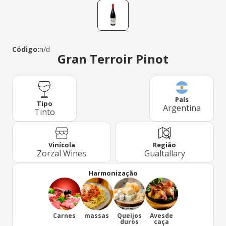
Código:
n/d
Gran Terroir Pinot
País
Tipo
Argentina
Tinto
Região
Vinícola
Gualtallary
Zorzal Wines
Harmonização
Carnes
massas
Queijos
Avesde
duros
caça