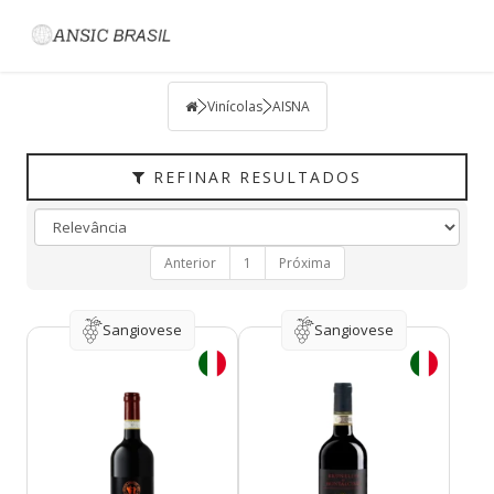
Filtrar
VINÍCOLAS
Vinícolas
AISNA
TIPO
PAÍS
REFINAR RESULTADOS
UVAS
VINÍCOLA
Anterior
1
Próxima
REGIÃO
HARMONIZAÇÃO
Sangiovese
Sangiovese