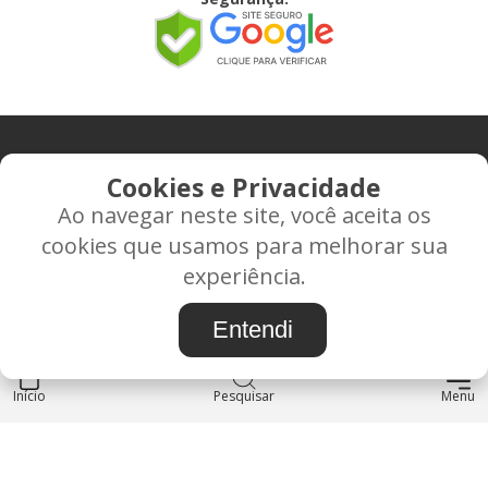
CONTATO
Cookies e Privacidade
Ao navegar neste site, você aceita os
Rua Alice Frateano Figueiredo, 11-44 - Vila Triagem -
cookies que usamos para melhorar sua
BAURU/SP - CEP: 17.030-038
experiência.
CNPJ: 37.022.538/0001-07
Entendi
Início
INSTITUCIONAL
Pesquisar
Menu
Blog
Sobre nós