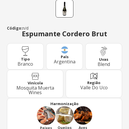
Código:
n/d
Espumante Cordero Brut
País
Tipo
Uvas
Argentina
Branco
Blend
Região
Vinícola
Valle Do Uco
Mosquita Muerta
Wines
Harmonização
Queijos
Aves
Peixes