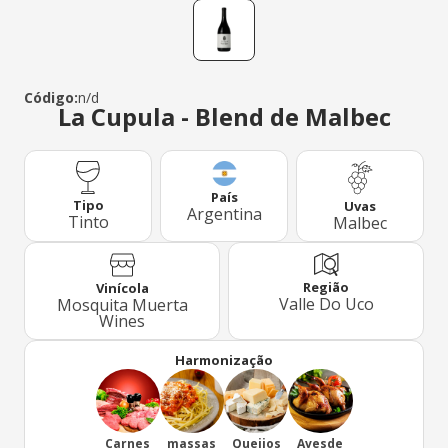
Código:
n/d
La Cupula - Blend de Malbec
País
Tipo
Uvas
Argentina
Tinto
Malbec
Região
Vinícola
Valle Do Uco
Mosquita Muerta
Wines
Harmonização
Carnes
massas
Queijos
Avesde