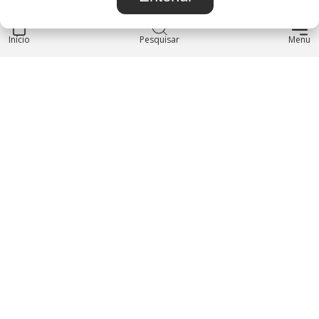
Início
INSTITUCIONAL
Pesquisar
Menu
Blog
Sobre nós
Entre em contato
LOJA
Produtos
Minha Conta
REDES SOCIAIS