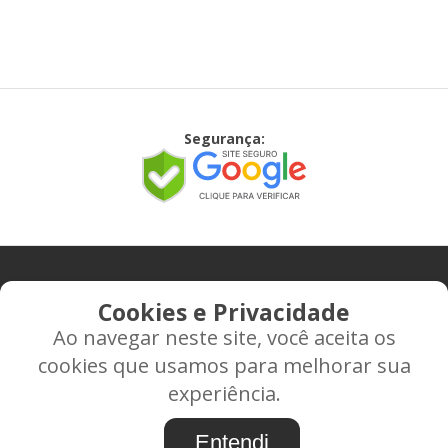
Segurança:
CONTATO
Cookies e Privacidade
Ao navegar neste site, você aceita os
Rua Alice Frateano Figueiredo, 11-44 - Vila Triagem -
cookies que usamos para melhorar sua
BAURU/SP - CEP: 17.030-038
experiência.
CNPJ: 37.022.538/0001-07
Entendi