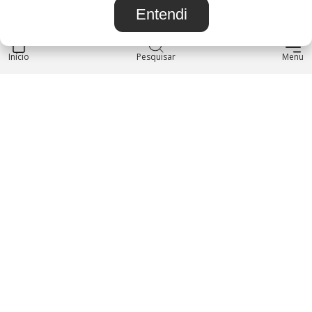
Entendi
Início
INSTITUCIONAL
Pesquisar
Menu
Blog
Sobre nós
Entre em contato
LOJA
Produtos
Minha Conta
REDES SOCIAIS