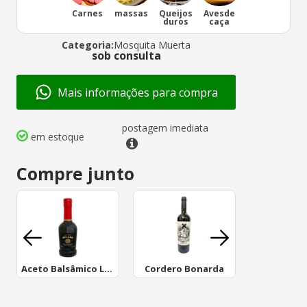
Carnes
massas
Queijos
Avesde
duros
caça
Categoria:
Mosquita Muerta
sob consulta
Mais informações para compra
postagem imediata
em estoque
Compre junto
Aceto Balsâmico Laur 250 Ml
Cordero Bonarda