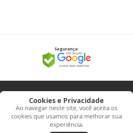
Segurança:
CONTATO
Cookies e Privacidade
Ao navegar neste site, você aceita os
Rua Alice Frateano Figueiredo, 11-44 - Vila Triagem -
cookies que usamos para melhorar sua
BAURU/SP - CEP: 17.030-038
experiência.
CNPJ: 37.022.538/0001-07