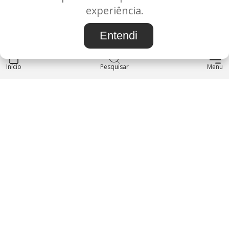
BAURU/SP - CEP: 17.030-038
experiência.
CNPJ: 37.022.538/0001-07
Entendi
Início
INSTITUCIONAL
Pesquisar
Menu
Blog
Sobre nós
Entre em contato
LOJA
Produtos
Minha Conta
REDES SOCIAIS