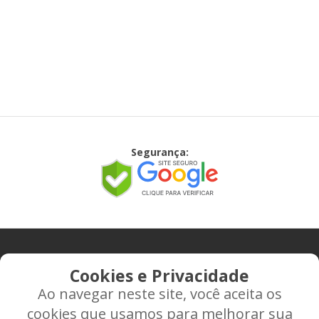
Segurança:
CONTATO
Cookies e Privacidade
Ao navegar neste site, você aceita os
Rua Alice Frateano Figueiredo, 11-44 - Vila Triagem -
cookies que usamos para melhorar sua