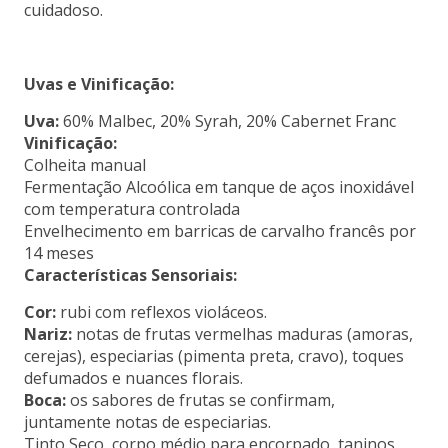
cuidadoso.
Uvas e Vinificação:
Uva:
60% Malbec, 20% Syrah, 20% Cabernet Franc
Vinificação:
Colheita manual
Fermentação Alcoólica em tanque de aços inoxidável
com temperatura controlada
Envelhecimento em barricas de carvalho francês por
14 meses
Características Sensoriais:
Cor:
rubi com reflexos violáceos.
Nariz:
notas de frutas vermelhas maduras (amoras,
cerejas), especiarias (pimenta preta, cravo), toques
defumados e nuances florais.
Boca:
os sabores de frutas se confirmam,
juntamente notas de especiarias.
Tinto Seco, corpo médio para encorpado, taninos