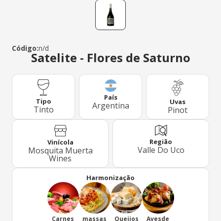
Código:
n/d
Satelite - Flores de Saturno
País
Tipo
Uvas
Argentina
Tinto
Pinot
Região
Vinícola
Valle Do Uco
Mosquita Muerta
Wines
Harmonização
Carnes
massas
Queijos
Avesde