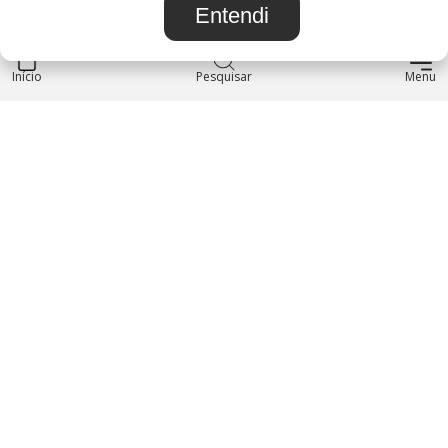
Entendi
Início
INSTITUCIONAL
Pesquisar
Menu
Blog
Sobre nós
Entre em contato
LOJA
Produtos
Minha Conta
REDES SOCIAIS