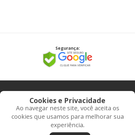
Segurança:
CONTATO
Cookies e Privacidade
Ao navegar neste site, você aceita os
Rua Alice Frateano Figueiredo, 11-44 - Vila Triagem -
cookies que usamos para melhorar sua
BAURU/SP - CEP: 17.030-038
experiência.
CNPJ: 37.022.538/0001-07