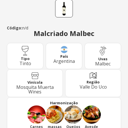
Código:
n/d
Malcriado Malbec
País
Tipo
Uvas
Argentina
Tinto
Malbec
Região
Vinícola
Valle Do Uco
Mosquita Muerta
Wines
Harmonização
Carnes
massas
Queijos
Avesde