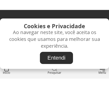
CONTATO
Cookies e Privacidade
Ao navegar neste site, você aceita os
Rua Alice Frateano Figueiredo, 11-44 - Vila Triagem -
cookies que usamos para melhorar sua
BAURU/SP - CEP: 17.030-038
experiência.
CNPJ: 37.022.538/0001-07
Entendi
Início
INSTITUCIONAL
Pesquisar
Menu
Blog
Sobre nós
Entre em contato