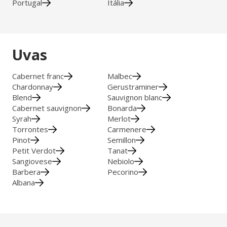
Portugal
Itália
Uvas
Cabernet franc
Malbec
Chardonnay
Gerustraminer
Blend
Sauvignon blanc
Cabernet sauvignon
Bonarda
Syrah
Merlot
Torrontes
Carmenere
Pinot
Semillon
Petit Verdot
Tanat
Sangiovese
Nebiolo
Barbera
Pecorino
Albana