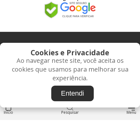
CONTATO
Cookies e Privacidade
Ao navegar neste site, você aceita os
Rua Alice Frateano Figueiredo, 11-44 - Vila Triagem -
cookies que usamos para melhorar sua
BAURU/SP - CEP: 17.030-038
experiência.
CNPJ: 37.022.538/0001-07
Entendi
Início
INSTITUCIONAL
Pesquisar
Menu
Blog
Sobre nós