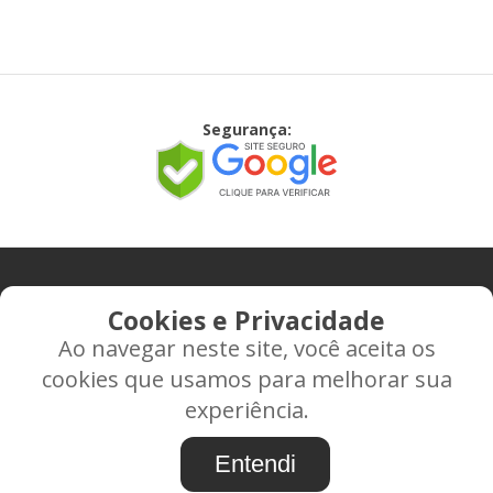
Segurança:
CONTATO
Cookies e Privacidade
Ao navegar neste site, você aceita os
Rua Alice Frateano Figueiredo, 11-44 - Vila Triagem -
cookies que usamos para melhorar sua
BAURU/SP - CEP: 17.030-038
experiência.
CNPJ: 37.022.538/0001-07
Entendi