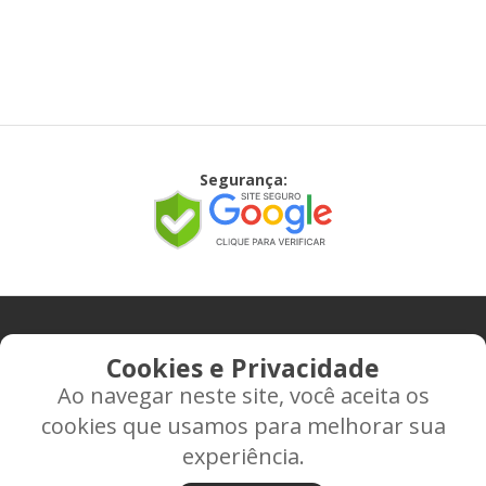
Segurança:
CONTATO
Cookies e Privacidade
Ao navegar neste site, você aceita os
Rua Alice Frateano Figueiredo, 11-44 - Vila Triagem -
cookies que usamos para melhorar sua
BAURU/SP - CEP: 17.030-038
experiência.
CNPJ: 37.022.538/0001-07