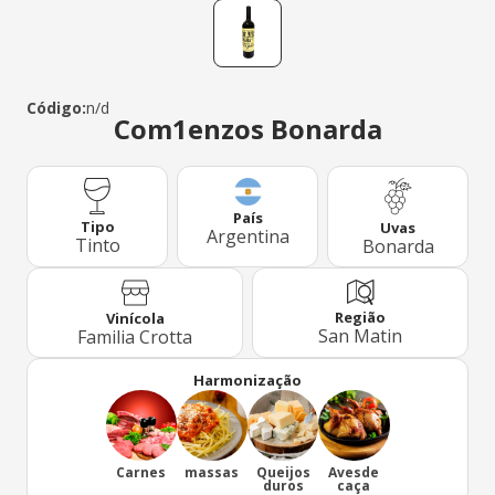
Código:
n/d
Com1enzos Bonarda
País
Tipo
Uvas
Argentina
Tinto
Bonarda
Região
Vinícola
San Matin
Familia Crotta
Harmonização
Carnes
massas
Queijos
Avesde
duros
caça