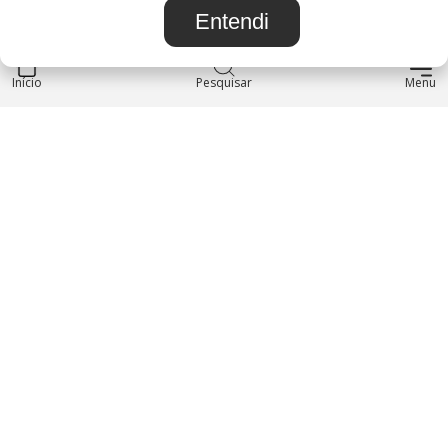
Entendi
Início
INSTITUCIONAL
Pesquisar
Menu
Blog
Sobre nós
Entre em contato
LOJA
Produtos
Minha Conta
REDES SOCIAIS