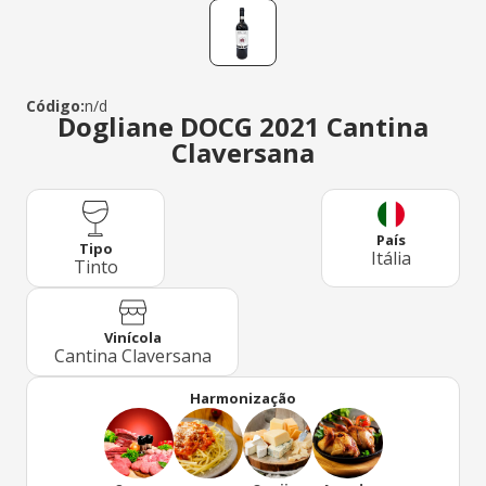
Código:
n/d
Dogliane DOCG 2021 Cantina
Claversana
País
Tipo
Itália
Tinto
Vinícola
Cantina Claversana
Harmonização