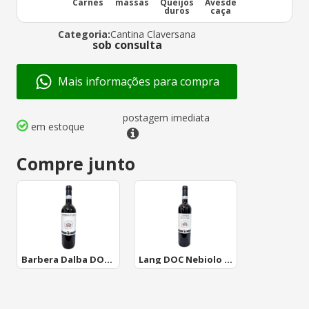
Carnes
massas
Queijos
Avesde
duros
caça
Categoria:
Cantina Claversana
sob consulta
Mais informações para compra
postagem imediata
em estoque
Compre junto
Barbera Dalba DOCG 2021 Cantina Claversana
Lang DOC Nebiolo 2019 Claversana