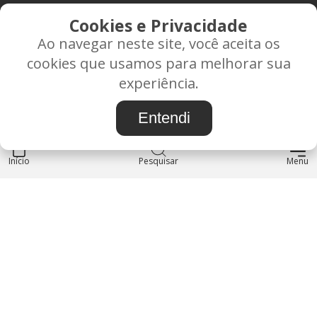
CONTATO
Cookies e Privacidade
Ao navegar neste site, você aceita os
Rua Alice Frateano Figueiredo, 11-44 - Vila Triagem -
cookies que usamos para melhorar sua
BAURU/SP - CEP: 17.030-038
experiência.
CNPJ: 37.022.538/0001-07
Entendi
Início
INSTITUCIONAL
Pesquisar
Menu
Blog
Sobre nós
Entre em contato
LOJA