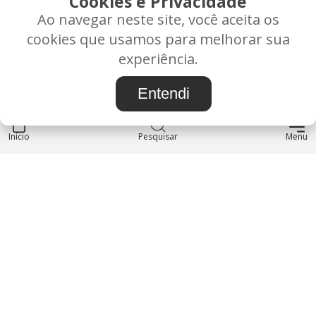
Cookies e Privacidade
Ao navegar neste site, você aceita os
Rua Alice Frateano Figueiredo, 11-44 - Vila Triagem -
cookies que usamos para melhorar sua
BAURU/SP - CEP: 17.030-038
experiência.
CNPJ: 37.022.538/0001-07
Entendi
Início
INSTITUCIONAL
Pesquisar
Menu
Blog
Sobre nós
Entre em contato
LOJA
Produtos
Minha Conta