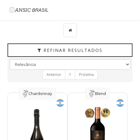
Filtrar
CATEGORIAS
TIPO
PAÍS
REFINAR RESULTADOS
UVAS
VINÍCOLA
Anterior
1
Próxima
REGIÃO
HARMONIZAÇÃO
Chardonnay
Blend