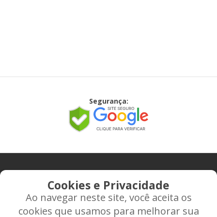
Segurança:
CONTATO
Cookies e Privacidade
Ao navegar neste site, você aceita os
Rua Alice Frateano Figueiredo, 11-44 - Vila Triagem -
cookies que usamos para melhorar sua