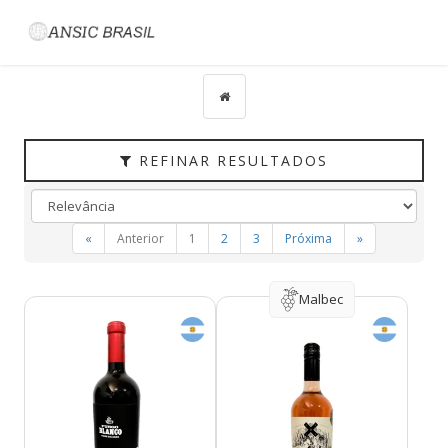
Filtrar
CATEGORIAS
TIPO
PAÍS
REFINAR RESULTADOS
UVAS
VINÍCOLA
«
Anterior
1
2
3
Próxima
»
REGIÃO
HARMONIZAÇÃO
Malbec