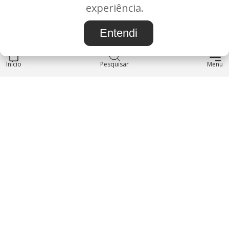
BAURU/SP - CEP: 17.030-038
experiência.
CNPJ: 37.022.538/0001-07
Entendi
Início
INSTITUCIONAL
Pesquisar
Menu
Blog
Sobre nós
Entre em contato
LOJA
Produtos
Minha Conta
REDES SOCIAIS